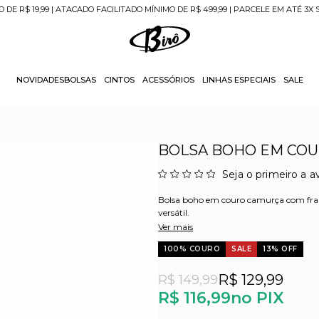
O DE R$ 19,99 | ATACADO FACILITADO MÍNIMO DE R$ 499,99 | PARCELE EM ATÉ 3X
NOVIDADES
BOLSAS
CINTOS
ACESSÓRIOS
LINHAS ESPECIAIS
SALE
BOLSA BOHO EM COU
Seja o primeiro a av
Bolsa boho em couro camurça com franja
versátil.
Ver mais
100% COURO
SALE
13% OFF
R$ 129,99
R$ 149,99
R$ 116,99
no PIX