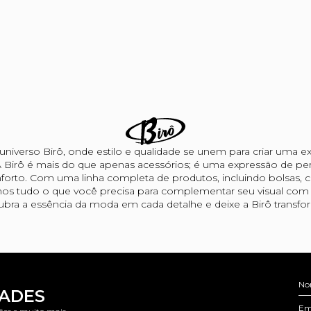
niverso Birô, onde estilo e qualidade se unem para criar uma ex
 Birô é mais do que apenas acessórios; é uma expressão de per
forto. Com uma linha completa de produtos, incluindo bolsas, car
os tudo o que você precisa para complementar seu visual com s
bra a essência da moda em cada detalhe e deixe a Birô transform
No
DADES
Em