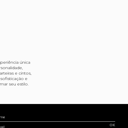
periência única
sonalidade,
teiras e cintos,
ofisticação e
ar seu estilo.
me
OK
ail