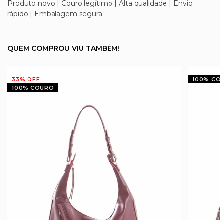
Produto novo | Couro legítimo | Alta qualidade | Envio
rápido | Embalagem segura
QUEM COMPROU VIU TAMBÉM!
33%
OFF
100% C
100% COURO