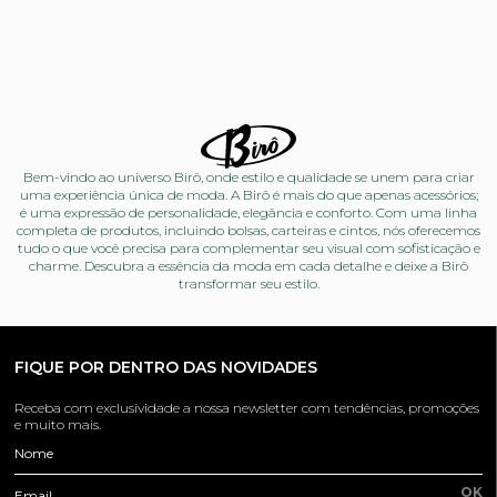
Bem-vindo ao universo Birô, onde estilo e qualidade se unem para criar
uma experiência única de moda. A Birô é mais do que apenas acessórios;
é uma expressão de personalidade, elegância e conforto. Com uma linha
completa de produtos, incluindo bolsas, carteiras e cintos, nós oferecemos
tudo o que você precisa para complementar seu visual com sofisticação e
charme. Descubra a essência da moda em cada detalhe e deixe a Birô
transformar seu estilo.
FIQUE POR DENTRO DAS NOVIDADES
Receba com exclusividade a nossa newsletter com tendências, promoções
e muito mais.
Nome
OK
Email