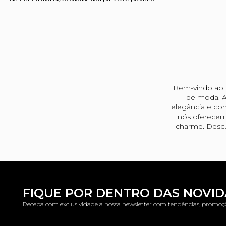
Bem-vindo ao u
de moda. A
elegância e con
nós oferecem
charme. Descu
FIQUE POR DENTRO DAS NOVI
Receba com exclusividade a nossa newsletter com tendências, promoç