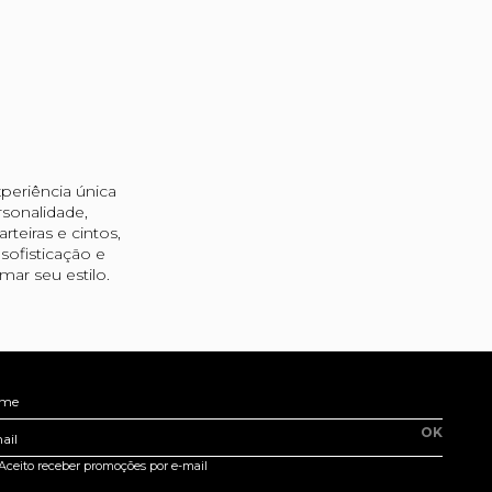
periência única
sonalidade,
teiras e cintos,
ofisticação e
ar seu estilo.
me
OK
ail
Aceito receber promoções por e-mail