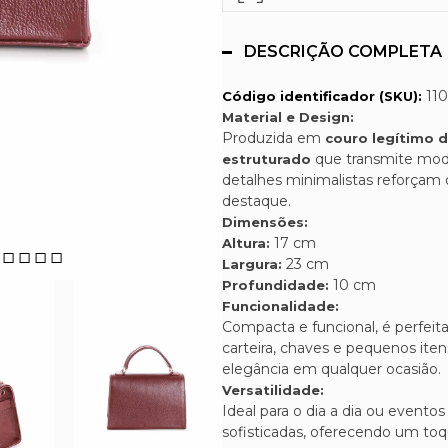
DESCRIÇÃO COMPLETA
11
Código identificador (SKU):
Material e Design:
Produzida em
couro legítimo d
que transmite mode
estruturado
detalhes minimalistas reforçam 
destaque.
Dimensões:
17 cm
Altura:
23 cm
Largura:
10 cm
Profundidade:
Funcionalidade:
Compacta e funcional, é perfeita
carteira, chaves e pequenos ite
elegância em qualquer ocasião.
Versatilidade:
Ideal para o dia a dia ou event
sofisticadas, oferecendo um to