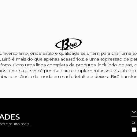
niverso Birô, onde estilo e qualidade se unem para criar uma ex
 Birô é mais do que apenas acessórios; é uma expressão de per
forto. Com uma linha completa de produtos, incluindo bolsas, car
os tudo o que você precisa para complementar seu visual com s
bra a essência da moda em cada detalhe e deixe a Birô transform
No
DADES
Em
ões e muito mais.