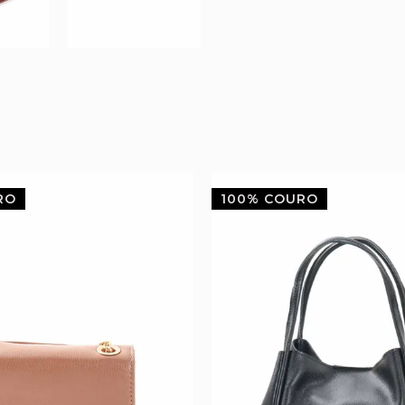
RO
100% COURO