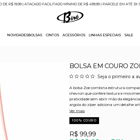
O DE R$ 19,99 | ATACADO FACILITADO MÍNIMO DE R$ 499,99 | PARCELE EM ATÉ 3X
NOVIDADES
BOLSAS
CINTOS
ACESSÓRIOS
LINHAS ESPECIAIS
SALE
BOLSA EM COURO ZOE
Seja o primeiro a av
A bolsa Zoe combina estrutura compa
chevron que confere textura e movimen
praticidade sem abrir mão da elegância
argola do zíper adiciona um detalhe ar
Ver mais
100% COURO
R$ 99,99