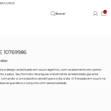
 SEM JUROS
0
 10769986
aliar
cta e design acolchoado em couro legítimo, com acabamento em ponto
to à peça. Seu formato retangular e levemente arredondado garante
, tornando-a uma escolha versátil para o dia a dia. O franjado em couro na
tesanal que eleva o conjunto com personalidade.