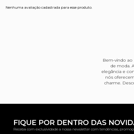
Nenhuma avaliação cadastrada para esse produto.
Bem-vindo ao u
de moda. A
elegância e con
nós oferecem
charme. Descu
FIQUE POR DENTRO DAS NOVI
Receba com exclusividade a nossa newsletter com tendências, promoç