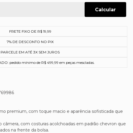
FRETE FIXO DE R$ 19,99
7% DE DESCONTO NO PIX
PARCELE EM ATÉ 3X SEM JUROS
O: pedido mínimo de R$ 499,99 em peças mescladas.
769986
imo premium, com toque macio e aparência sofisticada que
to câmera, com costuras acolchoadas em padrão chevron que
ados na frente da bolsa.