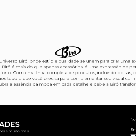
niverso Birô, onde estilo e qualidade se unem para criar uma ex
 Birô é mais do que apenas acessórios; é uma expressão de per
forto. Com uma linha completa de produtos, incluindo bolsas, car
os tudo o que você precisa para complementar seu visual com s
bra a essência da moda em cada detalhe e deixe a Birô transform
No
DADES
Em
ões e muito mais.