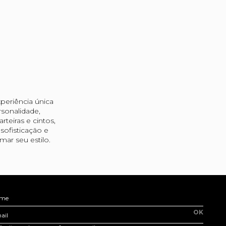
periência única
sonalidade,
teiras e cintos,
ofisticação e
ar seu estilo.
me
OK
ail