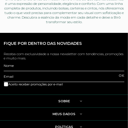
é uma expressão de personalidade, elegância e conforto. Com uma linha
completa de produtos, incluindo bolsas, carteiras e cintos, nós oferecemos
tudo o que você precisa para complementar seu visual com sofisticação e
charme. Descubra a essência da moda em cada detalhe e deixe a Birô
transformar seu estilo.
FIQUE POR DENTRO DAS NOVIDADES
Receba com exclusividade a nossa newsletter com tendências, promoções
e muito mais.
Nome
OK
Email
Aceito receber promoções por e-mail
SOBRE
MEUS DADOS
POLÍTICAS