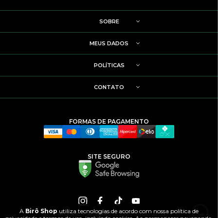
SOBRE
MEUS DADOS
POLÍTICAS
CONTATO
FORMAS DE PAGAMENTO
SITE SEGURO
A
Birô Shop
utiliza tecnologias de acordo com nossa política de
BIRÔSHOP © CNPJ 17.235.967/0001-55