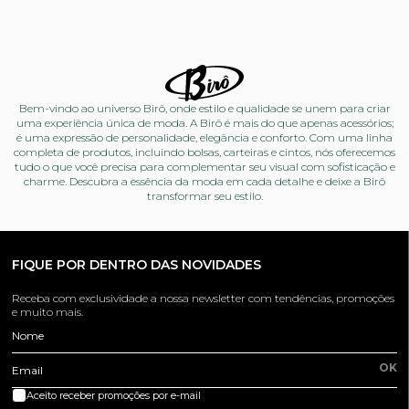
Bem-vindo ao universo Birô, onde estilo e qualidade se unem para criar
uma experiência única de moda. A Birô é mais do que apenas acessórios;
é uma expressão de personalidade, elegância e conforto. Com uma linha
completa de produtos, incluindo bolsas, carteiras e cintos, nós oferecemos
tudo o que você precisa para complementar seu visual com sofisticação e
charme. Descubra a essência da moda em cada detalhe e deixe a Birô
transformar seu estilo.
FIQUE POR DENTRO DAS NOVIDADES
Receba com exclusividade a nossa newsletter com tendências, promoções
e muito mais.
Nome
OK
Email
Aceito receber promoções por e-mail