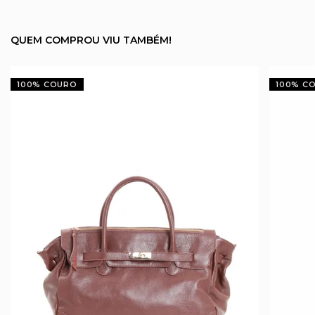
QUEM COMPROU VIU TAMBÉM!
100% COURO
100% C