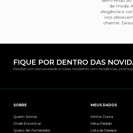
Bem-vindo ao u
de moda. A
elegância e con
nós oferecem
charme. Descu
FIQUE POR DENTRO DAS NOVI
Receba com exclusividade a nossa newsletter com tendências, promoç
SOBRE
MEUS DADOS
Quem Somos
Minha Conta
Onde Encontrar
Meus Pedido
Quero Ser Fornecedor
Lista de Desejos