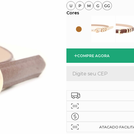
U
P
M
G
GG
COMPRE AGORA
ATACADO FACILITAD