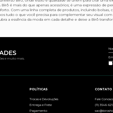
niverso Birô, onde estilo e qualidade se unem para criar uma ex
 Birô é mais do que apenas acessórios; é uma expressão de per
forto. Com uma linha completa de produtos, incluindo bolsas, car
os tudo o que você precisa para complementar seu visual com s
bra a essência da moda em cada detalhe e deixe a Birô transform
No
DADES
Em
ões e muito mais.
POLÍTICAS
CONTATO
Trocas e Devoluções
Fale Conosc
Entrega e Frete
(11) 3546-621
Pagamento
sac@birosh