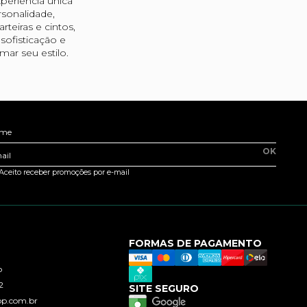
periência única
sonalidade,
teiras e cintos,
ofisticação e
ar seu estilo.
me
OK
ail
Aceito receber promoções por e-mail
FORMAS DE PAGAMENTO
o
2
SITE SEGURO
op.com.br