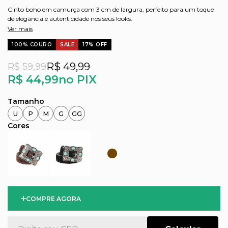
Cinto boho em camurça com 3 cm de largura, perfeito para um toque
de elegância e autenticidade nos seus looks.
Ver mais
100% COURO
SALE
17% OFF
R$ 49,99
R$ 59,99
R$ 44,99
no PIX
U
P
M
G
GG
COMPRE AGORA