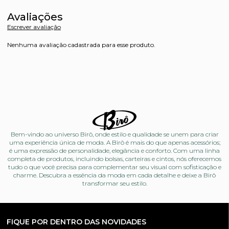
Avaliações
Escrever avaliação
Nenhuma avaliação cadastrada para esse produto.
Bem-vindo ao universo Birô, onde estilo e qualidade se unem para criar
uma experiência única de moda. A Birô é mais do que apenas acessórios;
é uma expressão de personalidade, elegância e conforto. Com uma linha
completa de produtos, incluindo bolsas, carteiras e cintos, nós oferecemos
tudo o que você precisa para complementar seu visual com sofisticação e
charme. Descubra a essência da moda em cada detalhe e deixe a Birô
transformar seu estilo.
FIQUE POR DENTRO DAS NOVIDADES