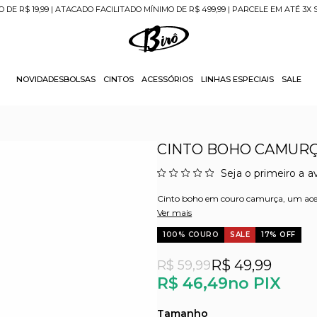
O DE R$ 19,99 | ATACADO FACILITADO MÍNIMO DE R$ 499,99 | PARCELE EM ATÉ 3X
NOVIDADES
BOLSAS
CINTOS
ACESSÓRIOS
LINHAS ESPECIAIS
SALE
CINTO BOHO CAMURÇ
Seja o primeiro a av
Cinto boho em couro camurça, um acessó
Ver mais
100% COURO
SALE
17% OFF
R$ 49,99
R$ 59,99
R$ 46,49
no PIX