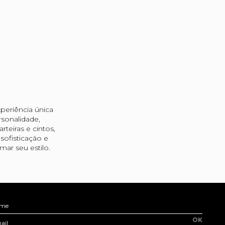
periência única
sonalidade,
teiras e cintos,
ofisticação e
ar seu estilo.
me
OK
ail