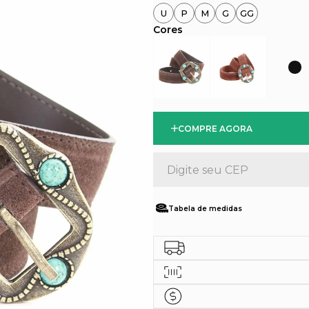
U
P
M
G
GG
COMPRE AGORA
Tabela de medidas