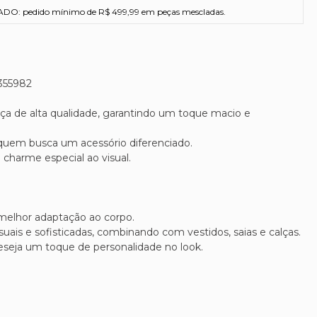
O: pedido mínimo de R$ 499,99 em peças mescladas.
355982
a de alta qualidade, garantindo um toque macio e
 quem busca um acessório diferenciado.
 charme especial ao visual.
 melhor adaptação ao corpo.
uais e sofisticadas, combinando com vestidos, saias e calças.
seja um toque de personalidade no look.