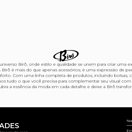
niverso Birô, onde estilo e qualidade se unem para criar uma ex
 Birô é mais do que apenas acessórios; é uma expressão de per
forto. Com uma linha completa de produtos, incluindo bolsas, car
os tudo o que você precisa para complementar seu visual com s
bra a essência da moda em cada detalhe e deixe a Birô transform
No
DADES
Em