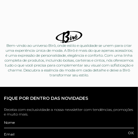
Bem-vindo ao universo Birô, onde estilo e qualidade se unem para criar
uma experiência única de moda. A Birô é mais do que apenas acessórios;
é uma expressão de personalidade, elegância e conforto. Com uma linha
completa de produtos, incluindo bolsas, carteiras e cintos, nós oferecemos
tudo o que você precisa para complementar seu visual com sofisticação e
charme. Descubra a essência da moda em cada detalhe e deixe a Birô
transformar seu estilo.
FIQUE POR DENTRO DAS NOVIDADES
Receba com exclusividade a nossa newsletter com tendências, promoções
e muito mais.
Nome
OK
Email