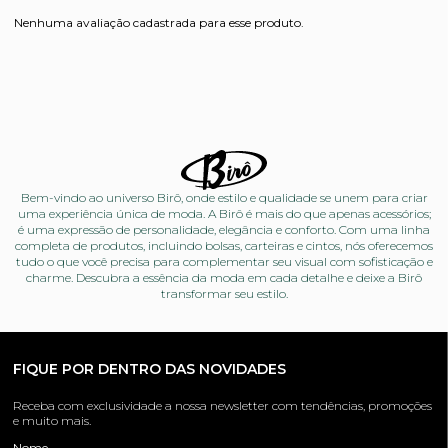
Nenhuma avaliação cadastrada para esse produto.
Bem-vindo ao universo Birô, onde estilo e qualidade se unem para criar
uma experiência única de moda. A Birô é mais do que apenas acessórios;
é uma expressão de personalidade, elegância e conforto. Com uma linha
completa de produtos, incluindo bolsas, carteiras e cintos, nós oferecemos
tudo o que você precisa para complementar seu visual com sofisticação e
charme. Descubra a essência da moda em cada detalhe e deixe a Birô
transformar seu estilo.
FIQUE POR DENTRO DAS NOVIDADES
Receba com exclusividade a nossa newsletter com tendências, promoções
e muito mais.
Nome