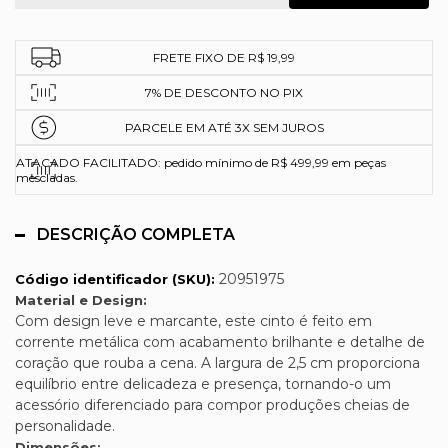
FRETE FIXO DE R$ 19,99
7% DE DESCONTO NO PIX
PARCELE EM ATÉ 3X SEM JUROS
ATACADO FACILITADO: pedido mínimo de R$ 499,99 em peças
mescladas.
DESCRIÇÃO COMPLETA
20951975
Código identificador (SKU):
Material e Design:
Com design leve e marcante, este cinto é feito em
corrente metálica com acabamento brilhante e detalhe de
coração que rouba a cena. A largura de 2,5 cm proporciona
equilíbrio entre delicadeza e presença, tornando-o um
acessório diferenciado para compor produções cheias de
personalidade.
Dimensões: