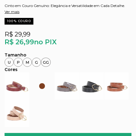
Cinto em Couro Genuíno: Elegância e Versatilidade em Cada Detalhe.
Ver mais
100% COURO
R$ 29,99
R$ 26,99
no PIX
U
P
M
G
GG