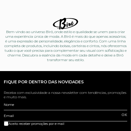
Bem-vindo ao universo Birô, onde estilo e qualidade se unem para criar
uma experiência única de moda. A Birô é mais do que apenas acessórios;
é uma expressão de personalidade, elegância e conforto. Com uma linha
completa de produtos, incluindo bolsas, carteiras e cintos, nós oferecemos
tudo o que você precisa para complementar seu visual com sofisticação e
charme. Descubra a essência da moda em cada detalhe e deixe a Birô
transformar seu estilo.
FIQUE POR DENTRO DAS NOVIDADES
Receba com exclusividade a nossa newsletter com tendências, promoções
e muito mais.
Nome
OK
Email
Aceito receber promoções por e-mail