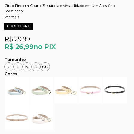
Cinto Fino em Couro: Elegância e Versatilidade em Um Acessório
Sofisticado.
Ver mais
100% COURO
R$ 29,99
R$ 26,99
no PIX
U
P
M
G
GG