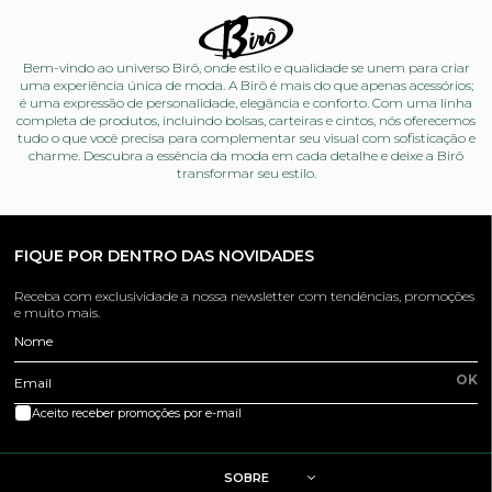
Bem-vindo ao universo Birô, onde estilo e qualidade se unem para criar
uma experiência única de moda. A Birô é mais do que apenas acessórios;
é uma expressão de personalidade, elegância e conforto. Com uma linha
completa de produtos, incluindo bolsas, carteiras e cintos, nós oferecemos
tudo o que você precisa para complementar seu visual com sofisticação e
charme. Descubra a essência da moda em cada detalhe e deixe a Birô
transformar seu estilo.
FIQUE POR DENTRO DAS NOVIDADES
Receba com exclusividade a nossa newsletter com tendências, promoções
e muito mais.
Nome
OK
Email
Aceito receber promoções por e-mail
SOBRE