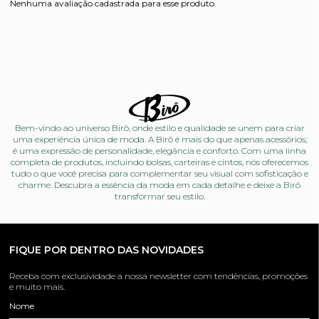
Nenhuma avaliação cadastrada para esse produto.
Bem-vindo ao universo Birô, onde estilo e qualidade se unem para criar
uma experiência única de moda. A Birô é mais do que apenas acessórios;
é uma expressão de personalidade, elegância e conforto. Com uma linha
completa de produtos, incluindo bolsas, carteiras e cintos, nós oferecemos
tudo o que você precisa para complementar seu visual com sofisticação e
charme. Descubra a essência da moda em cada detalhe e deixe a Birô
transformar seu estilo.
FIQUE POR DENTRO DAS NOVIDADES
Receba com exclusividade a nossa newsletter com tendências, promoções
e muito mais.
Nome