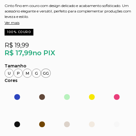
Cinto fino em couro com design delicado e acabamento sofisticado. Um
acessório elegante e versátil, perfeito para complementar produções com
leveza e estilo.
Ver mais
100% COURO
R$ 19,99
R$ 17,99
no PIX
U
P
M
G
GG