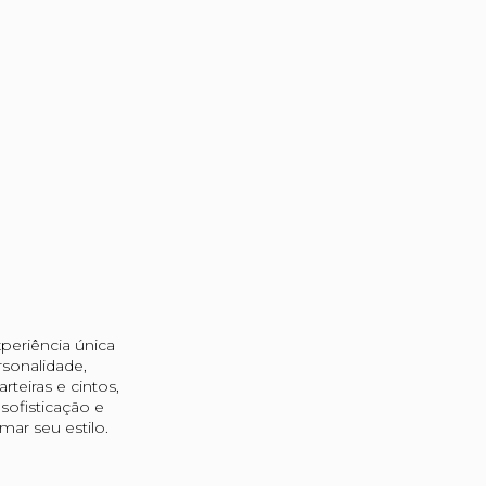
periência única
sonalidade,
teiras e cintos,
ofisticação e
ar seu estilo.