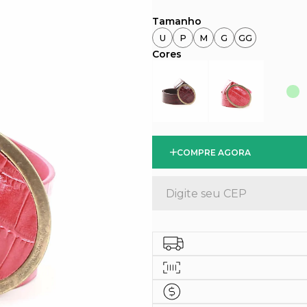
U
P
M
G
GG
COMPRE AGORA