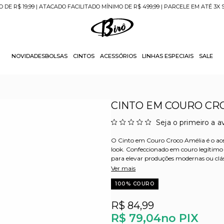
O DE R$ 19,99 | ATACADO FACILITADO MÍNIMO DE R$ 499,99 | PARCELE EM ATÉ 3X
NOVIDADES
BOLSAS
CINTOS
ACESSÓRIOS
LINHAS ESPECIAIS
SALE
CINTO EM COURO CRO
Seja o primeiro a av
O Cinto em Couro Croco Amélia é o ace
look. Confeccionado em couro legítimo 
para elevar produções modernas ou clás
Ver mais
100% COURO
R$ 84,99
R$ 79,04
no PIX