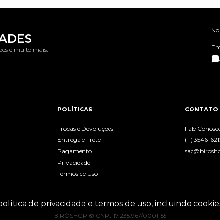
No
DADES
Em
ões e muito mais.
POLÍTICAS
CONTATO
Trocas e Devoluções
Fale Conosc
Entrega e Frete
(11) 3546-621
Pagamento
sac@birosh
Privacidade
Termos de Uso
política de privacidade e termos de uso, incluindo cook
BIRÔSHOP © CNPJ 17.235.967/0001-55