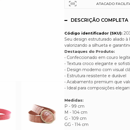
ATACADO FACILITAD
DESCRIÇÃO COMPLETA
20
Código identificador (SKU):
Seu design estruturado aliado à
valorizando a silhueta e garant
Destaques do Produto:
• Confeccionado em couro legíti
• Textura croco elegante e sofist
• Design moderno com visual cl
• Estrutura resistente e durável
• Acabamento premium que valor
• Ideal para composições elegant
Medidas:
P - 99 cm
M - 104 cm
G - 109 cm
GG - 114 cm