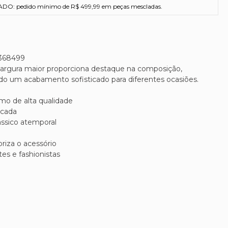
O: pedido mínimo de R$ 499,99 em peças mescladas.
368499
 largura maior proporciona destaque na composição,
indo um acabamento sofisticado para diferentes ocasiões.
mo de alta qualidade
icada
ássico atemporal
iza o acessório
es e fashionistas