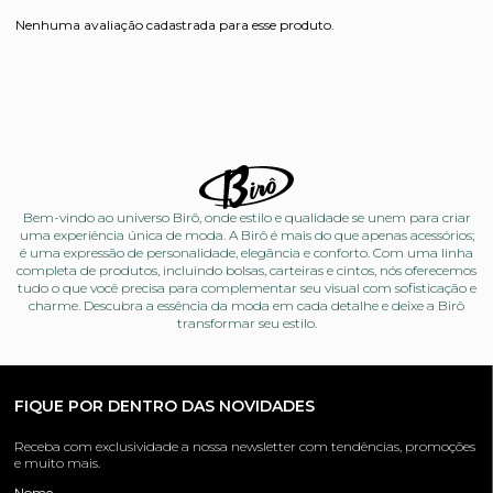
Nenhuma avaliação cadastrada para esse produto.
Bem-vindo ao universo Birô, onde estilo e qualidade se unem para criar
uma experiência única de moda. A Birô é mais do que apenas acessórios;
é uma expressão de personalidade, elegância e conforto. Com uma linha
completa de produtos, incluindo bolsas, carteiras e cintos, nós oferecemos
tudo o que você precisa para complementar seu visual com sofisticação e
charme. Descubra a essência da moda em cada detalhe e deixe a Birô
transformar seu estilo.
FIQUE POR DENTRO DAS NOVIDADES
Receba com exclusividade a nossa newsletter com tendências, promoções
e muito mais.
Nome