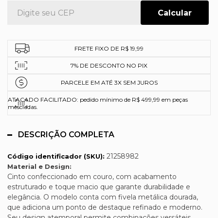
FRETE FIXO DE R$ 19,99
7% DE DESCONTO NO PIX
PARCELE EM ATÉ 3X SEM JUROS
ATACADO FACILITADO: pedido mínimo de R$ 499,99 em peças
mescladas.
DESCRIÇÃO COMPLETA
21258982
Código identificador (SKU):
Material e Design:
Cinto confeccionado em couro, com acabamento
estruturado e toque macio que garante durabilidade e
elegância. O modelo conta com fivela metálica dourada,
que adiciona um ponto de destaque refinado e moderno.
Seu design atemporal permite combinações versáteis,