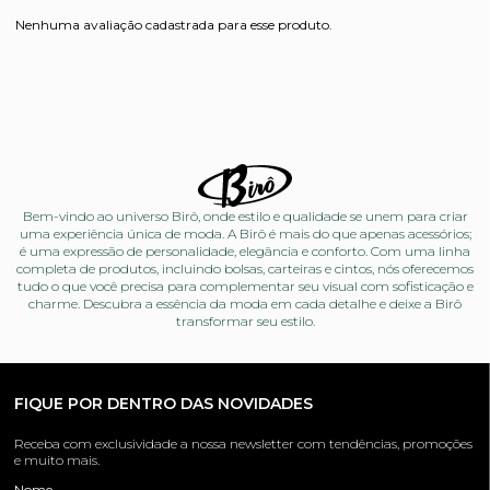
Nenhuma avaliação cadastrada para esse produto.
Bem-vindo ao universo Birô, onde estilo e qualidade se unem para criar
uma experiência única de moda. A Birô é mais do que apenas acessórios;
é uma expressão de personalidade, elegância e conforto. Com uma linha
completa de produtos, incluindo bolsas, carteiras e cintos, nós oferecemos
tudo o que você precisa para complementar seu visual com sofisticação e
charme. Descubra a essência da moda em cada detalhe e deixe a Birô
transformar seu estilo.
FIQUE POR DENTRO DAS NOVIDADES
Receba com exclusividade a nossa newsletter com tendências, promoções
e muito mais.
Nome