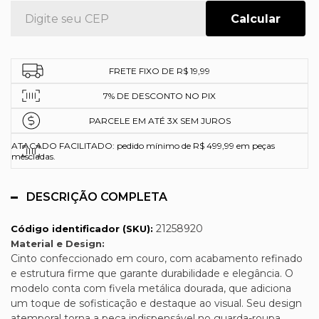
FRETE FIXO DE R$ 19,99
7% DE DESCONTO NO PIX
PARCELE EM ATÉ 3X SEM JUROS
ATACADO FACILITADO: pedido mínimo de R$ 499,99 em peças
mescladas.
DESCRIÇÃO COMPLETA
21258920
Código identificador (SKU):
Material e Design:
Cinto confeccionado em couro, com acabamento refinado
e estrutura firme que garante durabilidade e elegância. O
modelo conta com fivela metálica dourada, que adiciona
um toque de sofisticação e destaque ao visual. Seu design
atemporal torna a peça indispensável no guarda-roupa