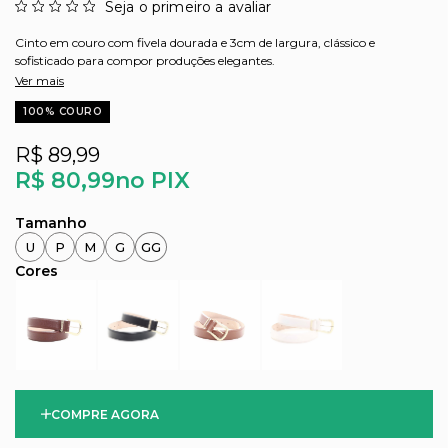
Seja o primeiro a avaliar
Cinto em couro com fivela dourada e 3cm de largura, clássico e
sofisticado para compor produções elegantes.
Ver mais
100% COURO
R$ 89,99
R$ 80,99
no PIX
U
P
M
G
GG
COMPRE AGORA