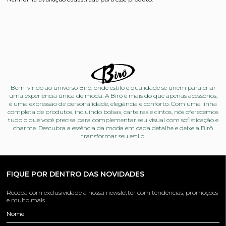
Bem-vindo ao universo Birô, onde estilo e qualidade se unem para criar
uma experiência única de moda. A Birô é mais do que apenas acessórios;
é uma expressão de personalidade, elegância e conforto. Com uma linha
completa de produtos, incluindo bolsas, carteiras e cintos, nós oferecemos
tudo o que você precisa para complementar seu visual com sofisticação e
charme. Descubra a essência da moda em cada detalhe e deixe a Birô
transformar seu estilo.
FIQUE POR DENTRO DAS NOVIDADES
Receba com exclusividade a nossa newsletter com tendências, promoções
e muito mais.
Nome