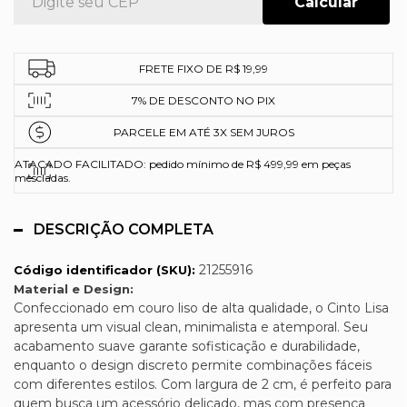
FRETE FIXO DE R$ 19,99
7% DE DESCONTO NO PIX
PARCELE EM ATÉ 3X SEM JUROS
ATACADO FACILITADO: pedido mínimo de R$ 499,99 em peças
mescladas.
DESCRIÇÃO COMPLETA
21255916
Código identificador (SKU):
Material e Design:
Confeccionado em couro liso de alta qualidade, o Cinto Lisa
apresenta um visual clean, minimalista e atemporal. Seu
acabamento suave garante sofisticação e durabilidade,
enquanto o design discreto permite combinações fáceis
com diferentes estilos. Com largura de 2 cm, é perfeito para
quem busca um acessório delicado, mas com presença