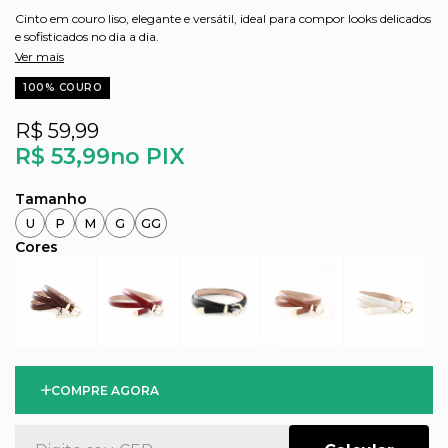
Cinto em couro liso, elegante e versátil, ideal para compor looks delicados
e sofisticados no dia a dia.
Ver mais
100% COURO
R$ 59,99
R$ 53,99
no PIX
U
P
M
G
GG
COMPRE AGORA