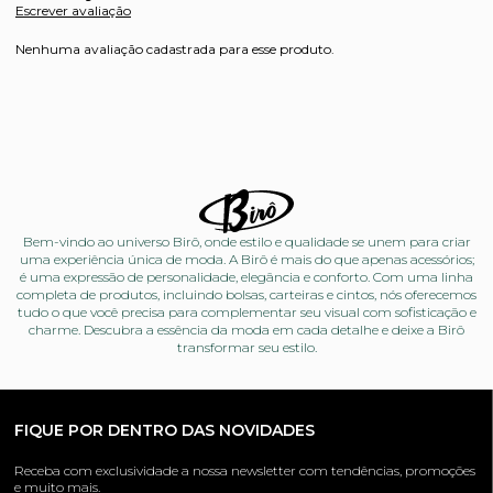
Escrever avaliação
Nenhuma avaliação cadastrada para esse produto.
Bem-vindo ao universo Birô, onde estilo e qualidade se unem para criar
uma experiência única de moda. A Birô é mais do que apenas acessórios;
é uma expressão de personalidade, elegância e conforto. Com uma linha
completa de produtos, incluindo bolsas, carteiras e cintos, nós oferecemos
tudo o que você precisa para complementar seu visual com sofisticação e
charme. Descubra a essência da moda em cada detalhe e deixe a Birô
transformar seu estilo.
FIQUE POR DENTRO DAS NOVIDADES
Receba com exclusividade a nossa newsletter com tendências, promoções
e muito mais.