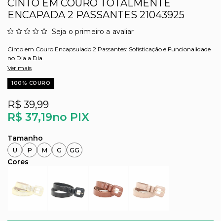
CINTO EM COURO TOTALMENTE
ENCAPADA 2 PASSANTES 21043925
Seja o primeiro a avaliar
Cinto em Couro Encapsulado 2 Passantes: Sofisticação e Funcionalidade
no Dia a Dia.
Ver mais
100% COURO
R$ 39,99
R$ 37,19
no PIX
U
P
M
G
GG