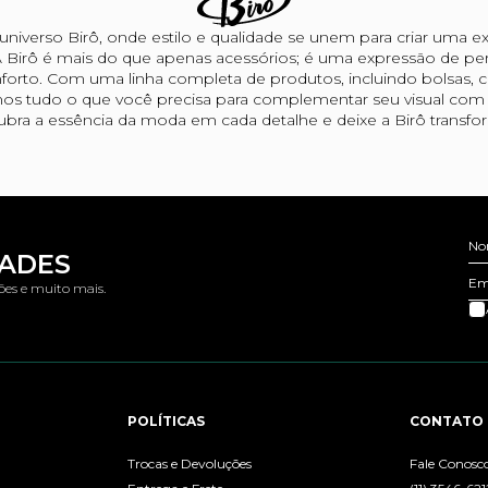
niverso Birô, onde estilo e qualidade se unem para criar uma ex
 Birô é mais do que apenas acessórios; é uma expressão de per
forto. Com uma linha completa de produtos, incluindo bolsas, car
os tudo o que você precisa para complementar seu visual com s
bra a essência da moda em cada detalhe e deixe a Birô transform
No
DADES
Em
ões e muito mais.
POLÍTICAS
CONTATO
Trocas e Devoluções
Fale Conosc