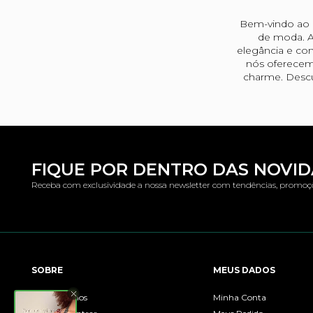
Bem-vindo ao u
de moda. A
elegância e con
nós oferecem
charme. Descu
FIQUE POR DENTRO DAS NOVI
Receba com exclusividade a nossa newsletter com tendências, promoç
SOBRE
MEUS DADOS
Quem Somos
Minha Conta