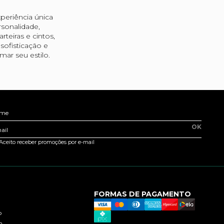
periência única
sonalidade,
teiras e cintos,
ofisticação e
ar seu estilo.
me
OK
ail
Aceito receber promoções por e-mail
FORMAS DE PAGAMENTO
o