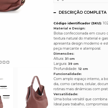
DESCRIÇÃO COMPLETA
10
Código identificador (SKU):
Material e Design:
Bolsa confeccionada em couro d
textura natural do material e ga
apresenta design moderno e es
peça marcante e atemporal.
Dimensões:
Altura:
31 cm
Largura:
39 cm
Profundidade:
12 cm
Funcionalidade:
Com amplo espaço interno, a bols
dia, como carteira, celular, doc
rotinas mais dinâmicas com prat
Versatilidade:
Uma bolsa versátil que combina
Ideal para trabalho, compromisso