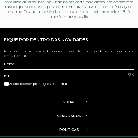
completa de produtos, incluindo bolsas, carteiras e cintos, nós oferecemos
tudo o que você precisa para complementar seu visual com sofisticação e
charme. Descubra a essência da moda em cada detalhe e deixe a Birô
transformar seu estilo.
FIQUE POR DENTRO DAS NOVIDADES
Receba com exclusividade a nossa newsletter com tendências, promoções
e muito mais.
Nome
OK
Email
Aceito receber promoções por e-mail
SOBRE
MEUS DADOS
POLÍTICAS