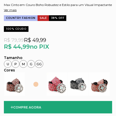
Max Cinto em Couro Boho Robustez e Estilo para um Visual Impactante
Ver mais
COUNTRY FASHION
SALE
38% OFF
100% COURO
R$ 49,99
R$ 79,99
R$ 44,99
no PIX
U
P
M
G
GG
COMPRE AGORA