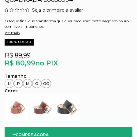
Seja o primeiro a avaliar
O toque final que transforma qualquer produção: cinto largo em couro
com fivela imponente.
Ver mais
100% COURO
R$ 89,99
R$ 80,99
no PIX
U
P
M
G
GG
COMPRE AGORA