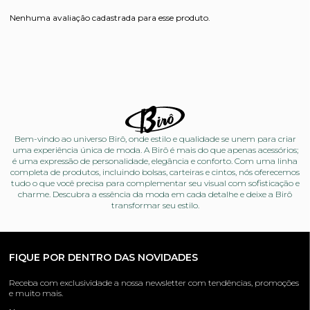
Nenhuma avaliação cadastrada para esse produto.
Bem-vindo ao universo Birô, onde estilo e qualidade se unem para criar
uma experiência única de moda. A Birô é mais do que apenas acessórios;
é uma expressão de personalidade, elegância e conforto. Com uma linha
completa de produtos, incluindo bolsas, carteiras e cintos, nós oferecemos
tudo o que você precisa para complementar seu visual com sofisticação e
charme. Descubra a essência da moda em cada detalhe e deixe a Birô
transformar seu estilo.
FIQUE POR DENTRO DAS NOVIDADES
Receba com exclusividade a nossa newsletter com tendências, promoções
e muito mais.