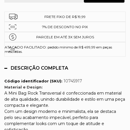
FRETE FIXO DE R$ 19,99
7% DE DESCONTO NO PIX
PARCELE EM ATÉ 3X SEM JUROS
ATACADO FACILITADO: pedido mínimo de R$ 499,99 em peças
mescladas.
DESCRIÇÃO COMPLETA
10745917
Código identificador (SKU):
Material e Design:
A Mini Bag Rock Transversal é confeccionada em material
de alta qualidade, unindo durabilidade e estilo em uma peça
compacta e elegante.
Com um design moderno e minimalista, ela se destaca
pelo seu acabamento impecável, perfeito para
complementar looks com um toque de atitude e
sofisticação.