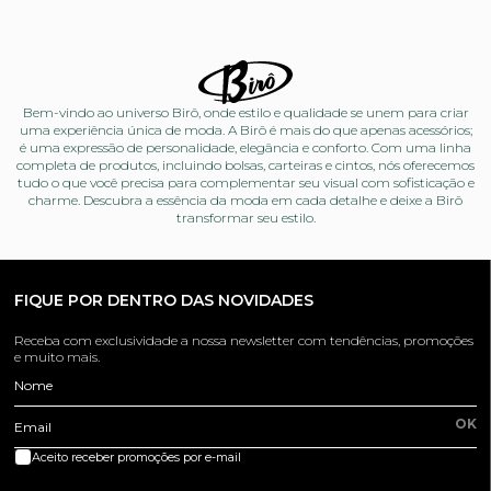
Bem-vindo ao universo Birô, onde estilo e qualidade se unem para criar
uma experiência única de moda. A Birô é mais do que apenas acessórios;
é uma expressão de personalidade, elegância e conforto. Com uma linha
completa de produtos, incluindo bolsas, carteiras e cintos, nós oferecemos
tudo o que você precisa para complementar seu visual com sofisticação e
charme. Descubra a essência da moda em cada detalhe e deixe a Birô
transformar seu estilo.
FIQUE POR DENTRO DAS NOVIDADES
Receba com exclusividade a nossa newsletter com tendências, promoções
e muito mais.
Nome
OK
Email
Aceito receber promoções por e-mail