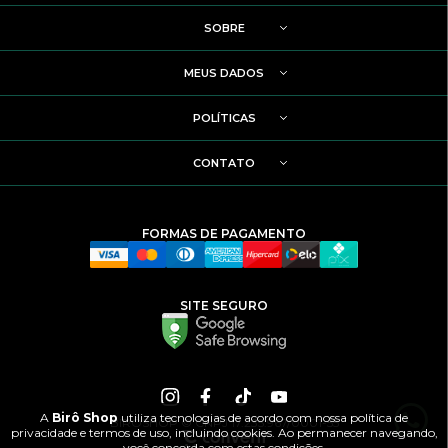
SOBRE
MEUS DADOS
POLÍTICAS
CONTATO
FORMAS DE PAGAMENTO
SITE SEGURO
A
Birô Shop
utiliza tecnologias de acordo com nossa política de
BIRÔSHOP © CNPJ 17.235.967/0001-55
privacidade e termos de uso, incluindo cookies. Ao permanecer navegando,
você concorda com estas condições.